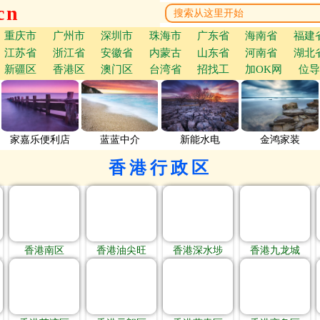
cn
重庆市
广州市
深圳市
珠海市
广东省
海南省
福建
江苏省
浙江省
安徽省
内蒙古
山东省
河南省
湖北
新疆区
香港区
澳门区
台湾省
招找工
加OK网
位导
家嘉乐便利店
蓝蓝中介
新能水电
金鸿家装
香港行政区
香港南区
香港油尖旺
香港深水埗
香港九龙城