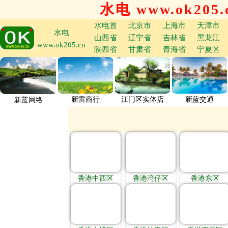
水电 www.ok205.
水电首
北京市
上海市
天津市
水电
山西省
辽宁省
吉林省
黑龙江
www.ok205.cn
陕西省
甘肃省
青海省
宁夏区
新雷商行
江门区实体店
新蓝交通
新蓝网络
香港中西区
香港湾仔区
香港东区