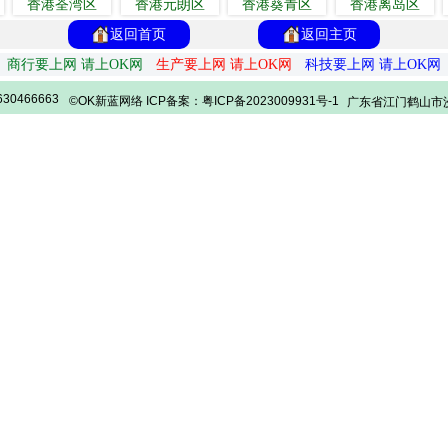
香港荃湾区
香港元朗区
香港葵青区
香港离岛区
返回首页
返回主页
商行要上网 请上OK网
生产要上网 请上OK网
科技要上网 请上OK网
30466663
©OK新蓝网络 ICP备案：粤ICP备2023009931号-1
广东省江门鹤山市沙