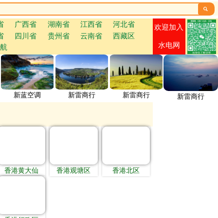

省
广西省
湖南省
江西省
河北省
欢迎加入
省
四川省
贵州省
云南省
西藏区
水电网
航
新蓝空调
新雷商行
新雷商行
新雷商行
香港黄大仙
香港观塘区
香港北区