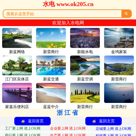
水电 www.ok205.cn

欢迎加入水电网
新蓝网络
新雷商行
新能水电
金鸿家装
江门区实体店
新蓝交通
新蓝空调
新雷商行
家嘉乐便利店
蓝蓝中介
新雷商行
新雷商行
浙江省
返回首页
返回主页
工厂要上网 请上OK网
企业要上网 请上OK网
店铺要上网 请上OK网
商行要上网 请上OK网
生产要上网 请上OK网
科技要上网 请上OK网