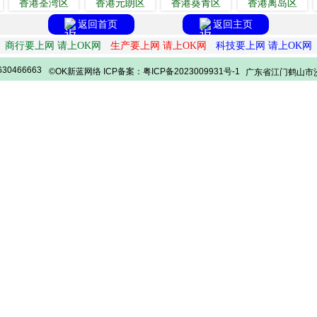
香港荃湾区
香港元朗区
香港葵青区
香港离岛区
返回首页
返回主页
商行要上网 请上OK网
生产要上网 请上OK网
科技要上网 请上OK网
30466663
©OK新蓝网络 ICP备案：粤ICP备2023009931号-1
广东省江门鹤山市沙