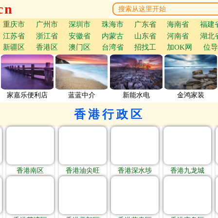
cn
重庆市
广州市
深圳市
珠海市
广东省
海南省
福建
江苏省
浙江省
安徽省
内蒙古
山东省
河南省
湖北
新疆区
香港区
澳门区
台湾省
招找工
加OK网
位导
家嘉乐便利店
蓝蓝中介
新能水电
金鸿家装
香港行政区
香港南区
香港油尖旺
香港深水埗
香港九龙城