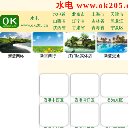
水电 www.ok205.
水电首
北京市
上海市
天津市
水电
山西省
辽宁省
吉林省
黑龙江
www.ok205.cn
陕西省
甘肃省
青海省
宁夏区
新雷商行
江门区实体店
新蓝交通
新蓝网络
香港中西区
香港湾仔区
香港东区