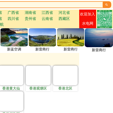

省
广西省
湖南省
江西省
河北省
欢迎加入
省
四川省
贵州省
云南省
西藏区
水电网
航
新蓝空调
新雷商行
新雷商行
新雷商行
香港黄大仙
香港观塘区
香港北区