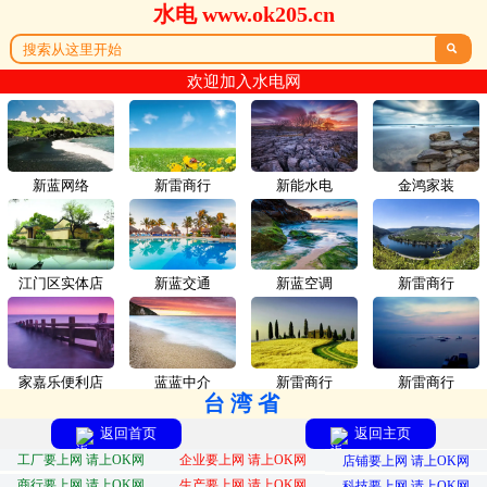
水电 www.ok205.cn

欢迎加入水电网
新蓝网络
新雷商行
新能水电
金鸿家装
江门区实体店
新蓝交通
新蓝空调
新雷商行
家嘉乐便利店
蓝蓝中介
新雷商行
新雷商行
台湾省
返回首页
返回主页
工厂要上网 请上OK网
企业要上网 请上OK网
店铺要上网 请上OK网
商行要上网 请上OK网
生产要上网 请上OK网
科技要上网 请上OK网