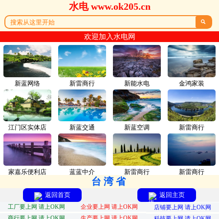
水电 www.ok205.cn

欢迎加入水电网
新蓝网络
新雷商行
新能水电
金鸿家装
江门区实体店
新蓝交通
新蓝空调
新雷商行
家嘉乐便利店
蓝蓝中介
新雷商行
新雷商行
台湾省
返回首页
返回主页
工厂要上网 请上OK网
企业要上网 请上OK网
店铺要上网 请上OK网
商行要上网 请上OK网
生产要上网 请上OK网
科技要上网 请上OK网