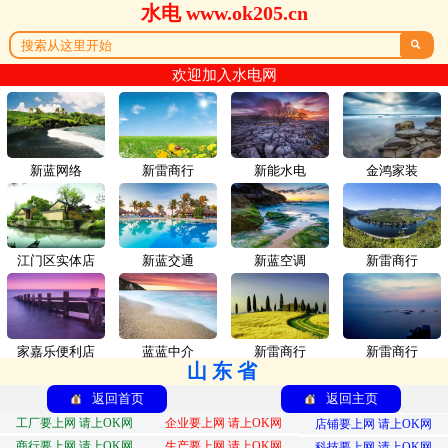
水电 www.ok205.cn

欢迎加入水电网
新蓝网络
新雷商行
新能水电
金鸿家装
江门区实体店
新蓝交通
新蓝空调
新雷商行
家嘉乐便利店
蓝蓝中介
新雷商行
新雷商行
山东省
返回首页
返回主页
工厂要上网 请上OK网
企业要上网 请上OK网
店铺要上网 请上OK网
商行要上网 请上OK网
生产要上网 请上OK网
科技要上网 请上OK网