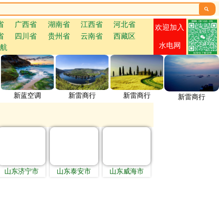

省
广西省
湖南省
江西省
河北省
欢迎加入
省
四川省
贵州省
云南省
西藏区
水电网
航
新蓝空调
新雷商行
新雷商行
新雷商行
山东济宁市
山东泰安市
山东威海市