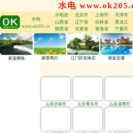
水电 www.ok205.
水电首
北京市
上海市
天津市
水电
山西省
辽宁省
吉林省
黑龙江
www.ok205.cn
陕西省
甘肃省
青海省
宁夏区
新雷商行
江门区实体店
新蓝交通
新蓝网络
山东济南市
山东青岛市
山东淄博市