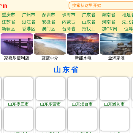
cn
重庆市
广州市
深圳市
珠海市
广东省
海南省
福建
江苏省
浙江省
安徽省
内蒙古
山东省
河南省
湖北
新疆区
香港区
澳门区
台湾省
招找工
加OK网
位导
家嘉乐便利店
蓝蓝中介
新能水电
金鸿家装
山东省
山东枣庄市
山东东营市
山东烟台市
山东潍坊市