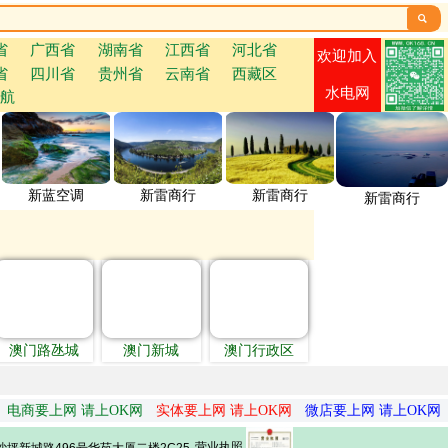

省
广西省
湖南省
江西省
河北省
欢迎加入
省
四川省
贵州省
云南省
西藏区
水电网
航
新蓝空调
新雷商行
新雷商行
新雷商行
澳门路氹城
澳门新城
澳门行政区
电商要上网 请上OK网
实体要上网 请上OK网
微店要上网 请上OK网
营业执照
坪新城路496号华苑大厦二楼2C25