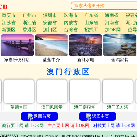
cn
重庆市
广州市
深圳市
珠海市
广东省
海南省
福建
江苏省
浙江省
安徽省
内蒙古
山东省
河南省
湖北
新疆区
香港区
澳门区
台湾省
招找工
加OK网
位导
家嘉乐便利店
蓝蓝中介
新能水电
金鸿家装
澳门行政区
望德堂区
澳门风顺堂
澳门嘉模堂
澳门圣方济
返回首页
返回主页
商行要上网 请上OK网
生产要上网 请上OK网
科技要上网 请上OK网
30466663
©OK新蓝网络 ICP备案：粤ICP备2023009931号-1
广东省江门鹤山市沙