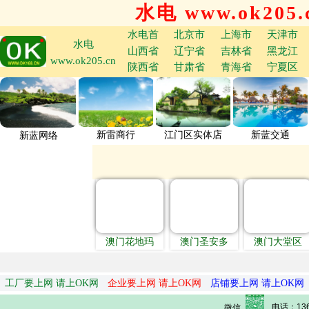
水电 www.ok205.
水电首
北京市
上海市
天津市
水电
山西省
辽宁省
吉林省
黑龙江
www.ok205.cn
陕西省
甘肃省
青海省
宁夏区
新雷商行
江门区实体店
新蓝交通
新蓝网络
澳门花地玛
澳门圣安多
澳门大堂区
工厂要上网 请上OK网
企业要上网 请上OK网
店铺要上网 请上OK网
电话：136
微信