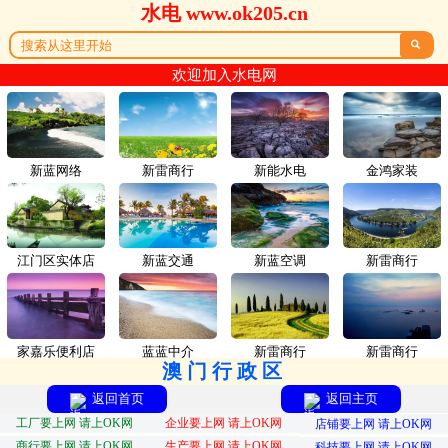
水电 www.ok205.cn

欢迎加入水电网
新蓝网络
新雷商行
新能水电
金鸿家装
江门区实体店
新蓝交通
新蓝空调
新雷商行
家嘉乐便利店
蓝蓝中介
新雷商行
新雷商行
澳门行政区
返回首页
返回主页
工厂要上网 请上OK网
企业要上网 请上OK网
店铺要上网 请上OK网
商行要上网 请上OK网
生产要上网 请上OK网
科技要上网 请上OK网