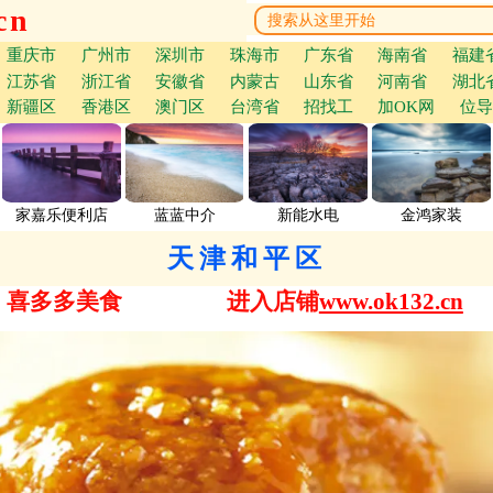
cn
重庆市
广州市
深圳市
珠海市
广东省
海南省
福建
江苏省
浙江省
安徽省
内蒙古
山东省
河南省
湖北
新疆区
香港区
澳门区
台湾省
招找工
加OK网
位导
家嘉乐便利店
蓝蓝中介
新能水电
金鸿家装
天津和平区
喜多多美食
进入店铺
www.ok132.cn