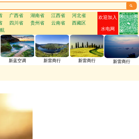

省
广西省
湖南省
江西省
河北省
欢迎加入
省
四川省
贵州省
云南省
西藏区
水电网
航
新蓝空调
新雷商行
新雷商行
新雷商行