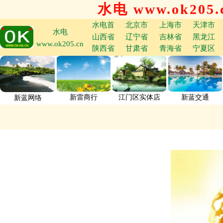
水电 www.ok205.
水电首
北京市
上海市
天津市
水电
山西省
辽宁省
吉林省
黑龙江
www.ok205.cn
陕西省
甘肃省
青海省
宁夏区
新雷商行
江门区实体店
新蓝交通
新蓝网络