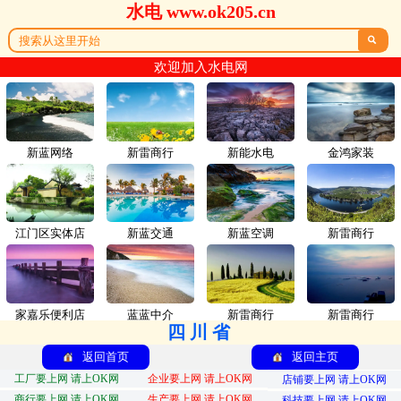
水电 www.ok205.cn

欢迎加入水电网
新蓝网络
新雷商行
新能水电
金鸿家装
江门区实体店
新蓝交通
新蓝空调
新雷商行
家嘉乐便利店
蓝蓝中介
新雷商行
新雷商行
四川省
返回首页
返回主页
工厂要上网 请上OK网
企业要上网 请上OK网
店铺要上网 请上OK网
商行要上网 请上OK网
生产要上网 请上OK网
科技要上网 请上OK网