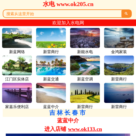
水电 www.ok205.cn

欢迎加入水电网
新蓝网络
新雷商行
新能水电
金鸿家装
江门区实体店
新蓝交通
新蓝空调
新雷商行
家嘉乐便利店
蓝蓝中介
新雷商行
新雷商行
吉林长春市
蓝蓝中介
进入店铺
www.ok133.cn