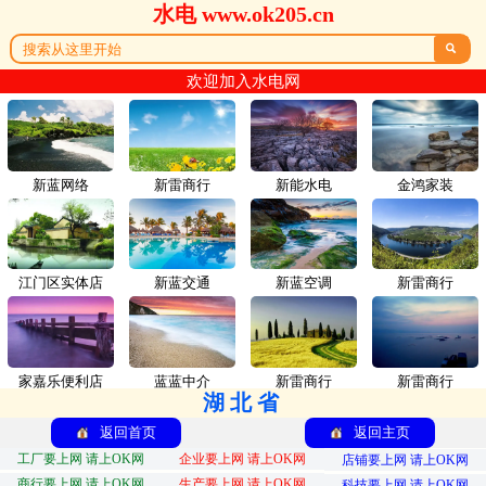
水电 www.ok205.cn

欢迎加入水电网
新蓝网络
新雷商行
新能水电
金鸿家装
江门区实体店
新蓝交通
新蓝空调
新雷商行
家嘉乐便利店
蓝蓝中介
新雷商行
新雷商行
湖北省
返回首页
返回主页
工厂要上网 请上OK网
企业要上网 请上OK网
店铺要上网 请上OK网
商行要上网 请上OK网
生产要上网 请上OK网
科技要上网 请上OK网