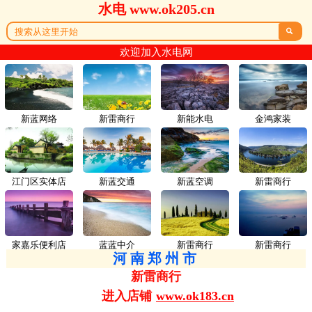
水电 www.ok205.cn

欢迎加入水电网
新蓝网络
新雷商行
新能水电
金鸿家装
江门区实体店
新蓝交通
新蓝空调
新雷商行
家嘉乐便利店
蓝蓝中介
新雷商行
新雷商行
河南郑州市
新雷商行
进入店铺
www.ok183.cn