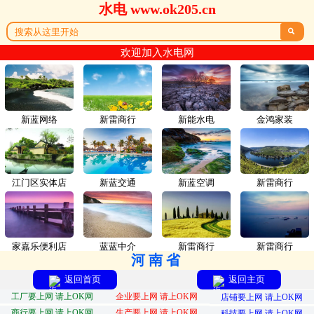
水电 www.ok205.cn

欢迎加入水电网
新蓝网络
新雷商行
新能水电
金鸿家装
江门区实体店
新蓝交通
新蓝空调
新雷商行
家嘉乐便利店
蓝蓝中介
新雷商行
新雷商行
河南省
返回首页
返回主页
工厂要上网 请上OK网
企业要上网 请上OK网
店铺要上网 请上OK网
商行要上网 请上OK网
生产要上网 请上OK网
科技要上网 请上OK网