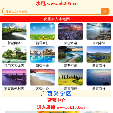
水电 www.ok205.cn

欢迎加入水电网
新蓝网络
新雷商行
新能水电
金鸿家装
江门区实体店
新蓝交通
新蓝空调
新雷商行
家嘉乐便利店
蓝蓝中介
新雷商行
新雷商行
广西兴宁区
蓝蓝中介
进入店铺
www.ok133.cn