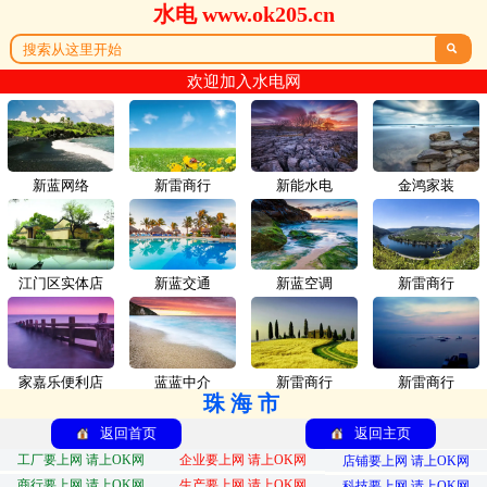
水电 www.ok205.cn

欢迎加入水电网
新蓝网络
新雷商行
新能水电
金鸿家装
江门区实体店
新蓝交通
新蓝空调
新雷商行
家嘉乐便利店
蓝蓝中介
新雷商行
新雷商行
珠海市
返回首页
返回主页
工厂要上网 请上OK网
企业要上网 请上OK网
店铺要上网 请上OK网
商行要上网 请上OK网
生产要上网 请上OK网
科技要上网 请上OK网