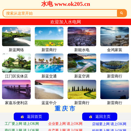
水电 www.ok205.cn

欢迎加入水电网
新蓝网络
新雷商行
新能水电
金鸿家装
江门区实体店
新蓝交通
新蓝空调
新雷商行
家嘉乐便利店
蓝蓝中介
新雷商行
新雷商行
重庆市
返回首页
返回主页
工厂要上网 请上OK网
企业要上网 请上OK网
店铺要上网 请上OK网
商行要上网 请上OK网
生产要上网 请上OK网
科技要上网 请上OK网