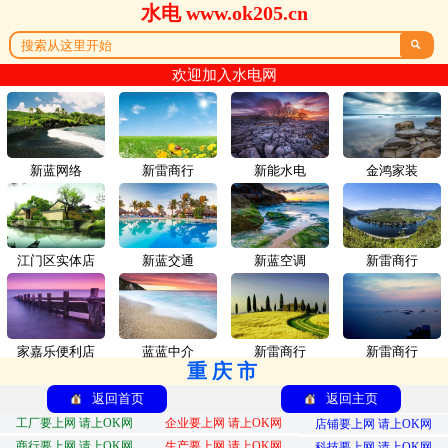
水电 www.ok205.cn

欢迎加入水电网
新蓝网络
新雷商行
新能水电
金鸿家装
江门区实体店
新蓝交通
新蓝空调
新雷商行
家嘉乐便利店
蓝蓝中介
新雷商行
新雷商行
重庆市
返回首页
返回主页
工厂要上网 请上OK网
企业要上网 请上OK网
店铺要上网 请上OK网
商行要上网 请上OK网
生产要上网 请上OK网
科技要上网 请上OK网