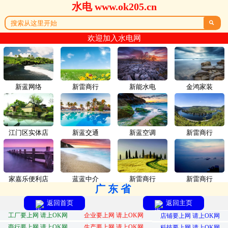
水电 www.ok205.cn

欢迎加入水电网
新蓝网络
新雷商行
新能水电
金鸿家装
江门区实体店
新蓝交通
新蓝空调
新雷商行
家嘉乐便利店
蓝蓝中介
新雷商行
新雷商行
广东省
返回首页
返回主页
工厂要上网 请上OK网
企业要上网 请上OK网
店铺要上网 请上OK网
商行要上网 请上OK网
生产要上网 请上OK网
科技要上网 请上OK网