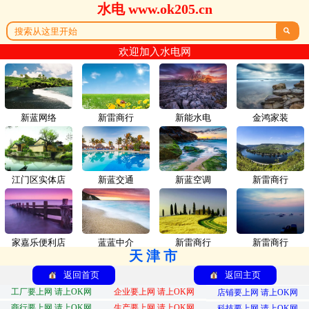
水电 www.ok205.cn

欢迎加入水电网
新蓝网络
新雷商行
新能水电
金鸿家装
江门区实体店
新蓝交通
新蓝空调
新雷商行
家嘉乐便利店
蓝蓝中介
新雷商行
新雷商行
天津市
返回首页
返回主页
工厂要上网 请上OK网
企业要上网 请上OK网
店铺要上网 请上OK网
商行要上网 请上OK网
生产要上网 请上OK网
科技要上网 请上OK网