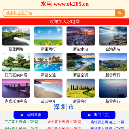
水电 www.ok205.cn

欢迎加入水电网
新蓝网络
新雷商行
新能水电
金鸿家装
江门区实体店
新蓝交通
新蓝空调
新雷商行
家嘉乐便利店
蓝蓝中介
新雷商行
新雷商行
深圳市
返回首页
返回主页
工厂要上网 请上OK网
企业要上网 请上OK网
店铺要上网 请上OK网
商行要上网 请上OK网
生产要上网 请上OK网
科技要上网 请上OK网