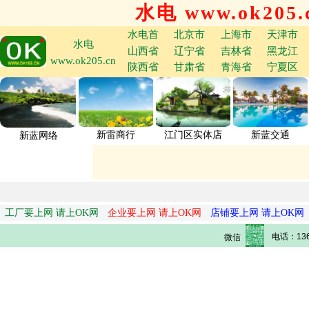
水电 www.ok205.
水电首
北京市
上海市
天津市
水电
山西省
辽宁省
吉林省
黑龙江
www.ok205.cn
陕西省
甘肃省
青海省
宁夏区
新雷商行
江门区实体店
新蓝交通
新蓝网络
工厂要上网 请上OK网
企业要上网 请上OK网
店铺要上网 请上OK网
电话：136
微信