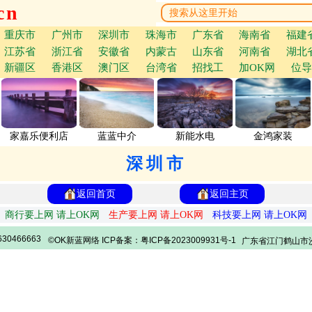
cn
重庆市
广州市
深圳市
珠海市
广东省
海南省
福建
江苏省
浙江省
安徽省
内蒙古
山东省
河南省
湖北
新疆区
香港区
澳门区
台湾省
招找工
加OK网
位导
家嘉乐便利店
蓝蓝中介
新能水电
金鸿家装
深圳市
返回首页
返回主页
商行要上网 请上OK网
生产要上网 请上OK网
科技要上网 请上OK网
30466663
©OK新蓝网络 ICP备案：粤ICP备2023009931号-1
广东省江门鹤山市沙