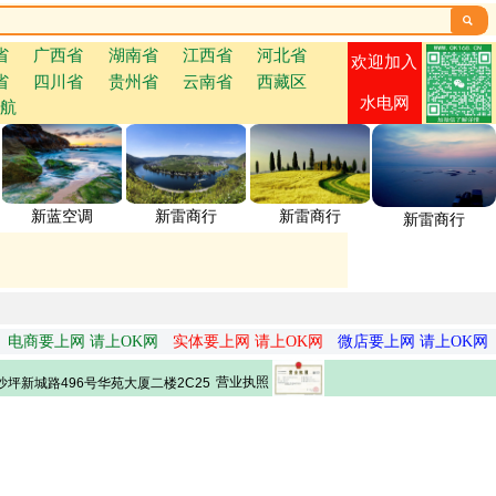

省
广西省
湖南省
江西省
河北省
欢迎加入
省
四川省
贵州省
云南省
西藏区
水电网
航
新蓝空调
新雷商行
新雷商行
新雷商行
电商要上网 请上OK网
实体要上网 请上OK网
微店要上网 请上OK网
营业执照
坪新城路496号华苑大厦二楼2C25