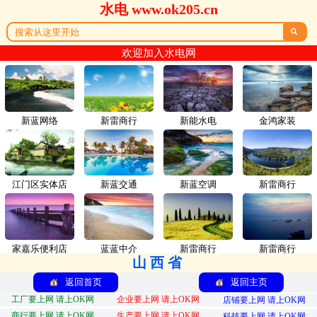
水电 www.ok205.cn

欢迎加入水电网
新蓝网络
新雷商行
新能水电
金鸿家装
江门区实体店
新蓝交通
新蓝空调
新雷商行
家嘉乐便利店
蓝蓝中介
新雷商行
新雷商行
山西省
返回首页
返回主页
工厂要上网 请上OK网
企业要上网 请上OK网
店铺要上网 请上OK网
商行要上网 请上OK网
生产要上网 请上OK网
科技要上网 请上OK网