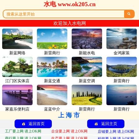
水电 www.ok205.cn

欢迎加入水电网
新蓝网络
新雷商行
新能水电
金鸿家装
江门区实体店
新蓝交通
新蓝空调
新雷商行
家嘉乐便利店
蓝蓝中介
新雷商行
新雷商行
上海市
返回首页
返回主页
工厂要上网 请上OK网
企业要上网 请上OK网
店铺要上网 请上OK网
商行要上网 请上OK网
生产要上网 请上OK网
科技要上网 请上OK网