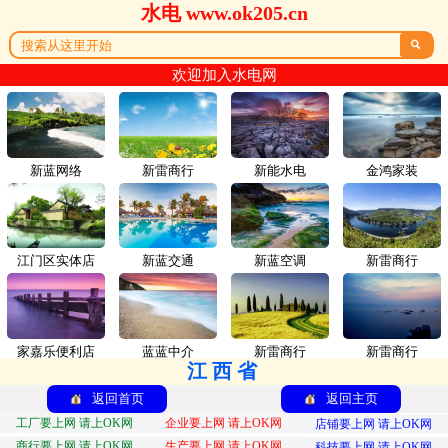
水电 www.ok205.cn

欢迎加入水电网
新蓝网络
新雷商行
新能水电
金鸿家装
江门区实体店
新蓝交通
新蓝空调
新雷商行
家嘉乐便利店
蓝蓝中介
新雷商行
新雷商行
江西省
返回首页
返回主页
工厂要上网 请上OK网
企业要上网 请上OK网
店铺要上网 请上OK网
商行要上网 请上OK网
生产要上网 请上OK网
科技要上网 请上OK网