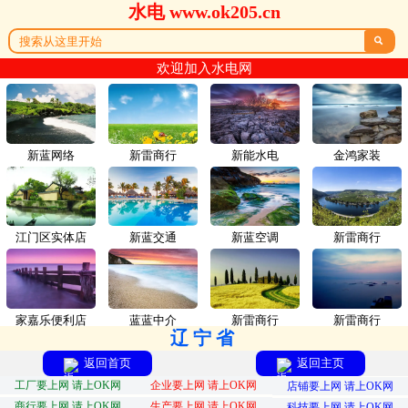
水电 www.ok205.cn

欢迎加入水电网
新蓝网络
新雷商行
新能水电
金鸿家装
江门区实体店
新蓝交通
新蓝空调
新雷商行
家嘉乐便利店
蓝蓝中介
新雷商行
新雷商行
辽宁省
返回首页
返回主页
工厂要上网 请上OK网
企业要上网 请上OK网
店铺要上网 请上OK网
商行要上网 请上OK网
生产要上网 请上OK网
科技要上网 请上OK网