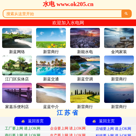
水电 www.ok205.cn

欢迎加入水电网
新蓝网络
新雷商行
新能水电
金鸿家装
江门区实体店
新蓝交通
新蓝空调
新雷商行
家嘉乐便利店
蓝蓝中介
新雷商行
新雷商行
江苏省
返回首页
返回主页
工厂要上网 请上OK网
企业要上网 请上OK网
店铺要上网 请上OK网
商行要上网 请上OK网
生产要上网 请上OK网
科技要上网 请上OK网