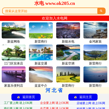
水电 www.ok205.cn

欢迎加入水电网
新蓝网络
新雷商行
新能水电
金鸿家装
江门区实体店
新蓝交通
新蓝空调
新雷商行
家嘉乐便利店
蓝蓝中介
新雷商行
新雷商行
河北省
返回首页
返回主页
工厂要上网 请上OK网
企业要上网 请上OK网
店铺要上网 请上OK网
商行要上网 请上OK网
生产要上网 请上OK网
科技要上网 请上OK网