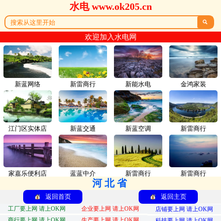
水电 www.ok205.cn

欢迎加入水电网
新蓝网络
新雷商行
新能水电
金鸿家装
江门区实体店
新蓝交通
新蓝空调
新雷商行
家嘉乐便利店
蓝蓝中介
新雷商行
新雷商行
河北省
返回首页
返回主页
工厂要上网 请上OK网
企业要上网 请上OK网
店铺要上网 请上OK网
商行要上网 请上OK网
生产要上网 请上OK网
科技要上网 请上OK网