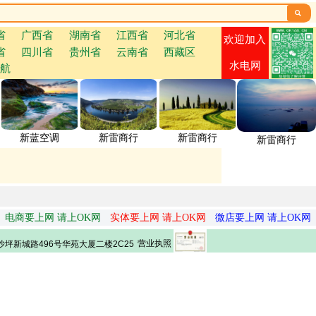

省
广西省
湖南省
江西省
河北省
欢迎加入
省
四川省
贵州省
云南省
西藏区
水电网
航
新蓝空调
新雷商行
新雷商行
新雷商行
电商要上网 请上OK网
实体要上网 请上OK网
微店要上网 请上OK网
营业执照
坪新城路496号华苑大厦二楼2C25