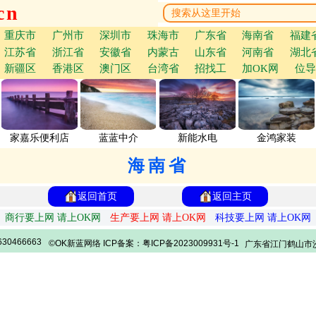
cn
重庆市
广州市
深圳市
珠海市
广东省
海南省
福建
江苏省
浙江省
安徽省
内蒙古
山东省
河南省
湖北
新疆区
香港区
澳门区
台湾省
招找工
加OK网
位导
家嘉乐便利店
蓝蓝中介
新能水电
金鸿家装
海南省
返回首页
返回主页
商行要上网 请上OK网
生产要上网 请上OK网
科技要上网 请上OK网
30466663
©OK新蓝网络 ICP备案：粤ICP备2023009931号-1
广东省江门鹤山市沙