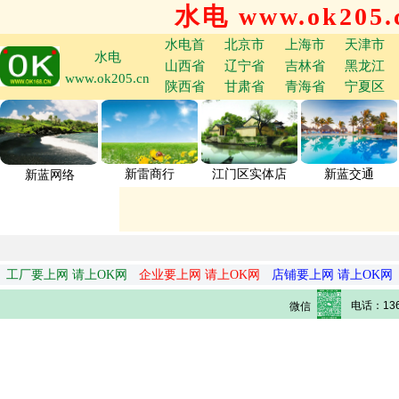
水电 www.ok205.
水电首
北京市
上海市
天津市
水电
山西省
辽宁省
吉林省
黑龙江
www.ok205.cn
陕西省
甘肃省
青海省
宁夏区
新雷商行
江门区实体店
新蓝交通
新蓝网络
工厂要上网 请上OK网
企业要上网 请上OK网
店铺要上网 请上OK网
电话：136
微信