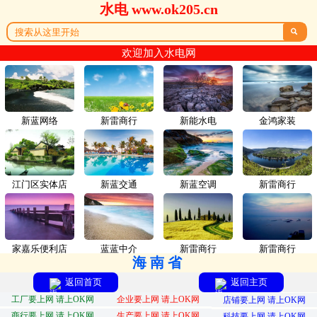
水电 www.ok205.cn

欢迎加入水电网
新蓝网络
新雷商行
新能水电
金鸿家装
江门区实体店
新蓝交通
新蓝空调
新雷商行
家嘉乐便利店
蓝蓝中介
新雷商行
新雷商行
海南省
返回首页
返回主页
工厂要上网 请上OK网
企业要上网 请上OK网
店铺要上网 请上OK网
商行要上网 请上OK网
生产要上网 请上OK网
科技要上网 请上OK网