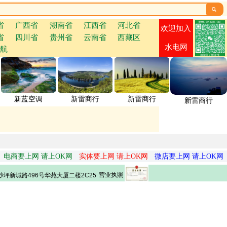

省
广西省
湖南省
江西省
河北省
欢迎加入
省
四川省
贵州省
云南省
西藏区
水电网
航
新蓝空调
新雷商行
新雷商行
新雷商行
电商要上网 请上OK网
实体要上网 请上OK网
微店要上网 请上OK网
营业执照
坪新城路496号华苑大厦二楼2C25