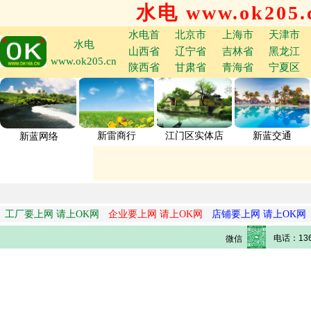
水电 www.ok205.
水电首
北京市
上海市
天津市
水电
山西省
辽宁省
吉林省
黑龙江
www.ok205.cn
陕西省
甘肃省
青海省
宁夏区
新雷商行
江门区实体店
新蓝交通
新蓝网络
工厂要上网 请上OK网
企业要上网 请上OK网
店铺要上网 请上OK网
电话：136
微信