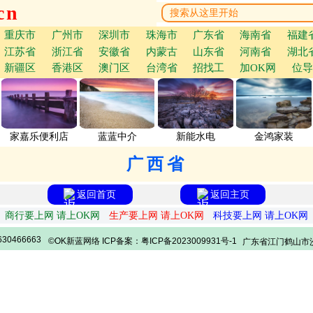
cn
重庆市
广州市
深圳市
珠海市
广东省
海南省
福建
江苏省
浙江省
安徽省
内蒙古
山东省
河南省
湖北
新疆区
香港区
澳门区
台湾省
招找工
加OK网
位导
家嘉乐便利店
蓝蓝中介
新能水电
金鸿家装
广西省
返回首页
返回主页
商行要上网 请上OK网
生产要上网 请上OK网
科技要上网 请上OK网
30466663
©OK新蓝网络 ICP备案：粤ICP备2023009931号-1
广东省江门鹤山市沙