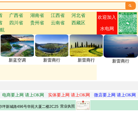

省
广西省
湖南省
江西省
河北省
欢迎加入
省
四川省
贵州省
云南省
西藏区
水电网
航
新蓝空调
新雷商行
新雷商行
新雷商行
电商要上网 请上OK网
实体要上网 请上OK网
微店要上网 请上OK网
营业执照
坪新城路496号华苑大厦二楼2C25