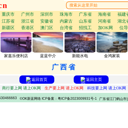
cn
重庆市
广州市
深圳市
珠海市
广东省
海南省
福建
江苏省
浙江省
安徽省
内蒙古
山东省
河南省
湖北
新疆区
香港区
澳门区
台湾省
招找工
加OK网
位导
家嘉乐便利店
蓝蓝中介
新能水电
金鸿家装
广西省
返回首页
返回主页
商行要上网 请上OK网
生产要上网 请上OK网
科技要上网 请上OK网
30466663
©OK新蓝网络 ICP备案：粤ICP备2023009931号-1
广东省江门鹤山市沙