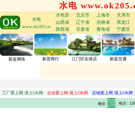
水电 www.ok205.
水电首
北京市
上海市
天津市
水电
山西省
辽宁省
吉林省
黑龙江
www.ok205.cn
陕西省
甘肃省
青海省
宁夏区
新雷商行
江门区实体店
新蓝交通
新蓝网络
工厂要上网 请上OK网
企业要上网 请上OK网
店铺要上网 请上OK网
电话：136
微信