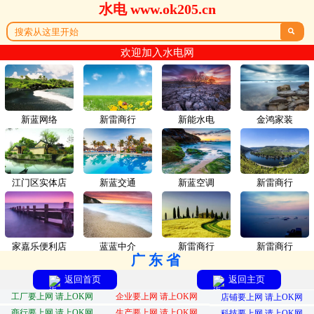
水电 www.ok205.cn

欢迎加入水电网
新蓝网络
新雷商行
新能水电
金鸿家装
江门区实体店
新蓝交通
新蓝空调
新雷商行
家嘉乐便利店
蓝蓝中介
新雷商行
新雷商行
广东省
返回首页
返回主页
工厂要上网 请上OK网
企业要上网 请上OK网
店铺要上网 请上OK网
商行要上网 请上OK网
生产要上网 请上OK网
科技要上网 请上OK网