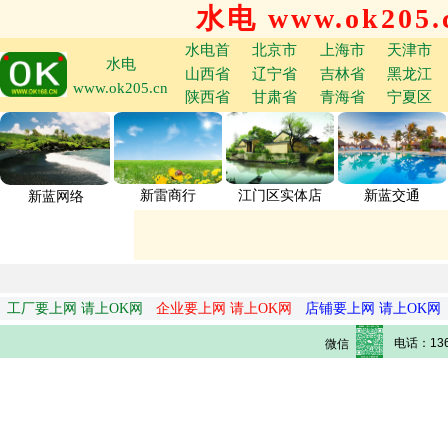
水电 www.ok205.
水电首
北京市
上海市
天津市
水电
山西省
辽宁省
吉林省
黑龙江
www.ok205.cn
陕西省
甘肃省
青海省
宁夏区
新雷商行
江门区实体店
新蓝交通
新蓝网络
工厂要上网 请上OK网
企业要上网 请上OK网
店铺要上网 请上OK网
电话：136
微信