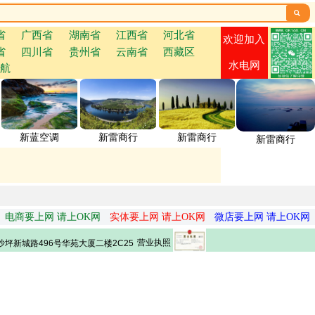

省
广西省
湖南省
江西省
河北省
欢迎加入
省
四川省
贵州省
云南省
西藏区
水电网
航
新蓝空调
新雷商行
新雷商行
新雷商行
电商要上网 请上OK网
实体要上网 请上OK网
微店要上网 请上OK网
营业执照
坪新城路496号华苑大厦二楼2C25