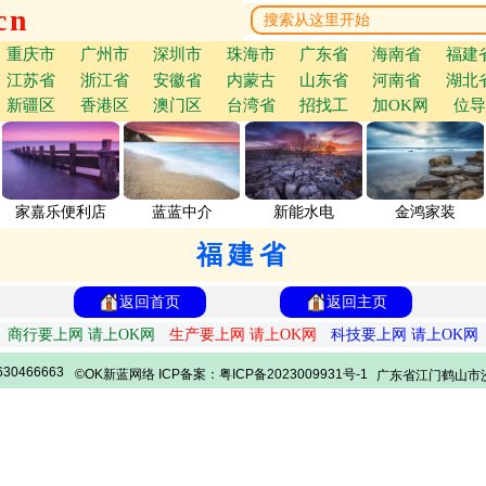
cn
重庆市
广州市
深圳市
珠海市
广东省
海南省
福建
江苏省
浙江省
安徽省
内蒙古
山东省
河南省
湖北
新疆区
香港区
澳门区
台湾省
招找工
加OK网
位导
家嘉乐便利店
蓝蓝中介
新能水电
金鸿家装
福建省
返回首页
返回主页
商行要上网 请上OK网
生产要上网 请上OK网
科技要上网 请上OK网
30466663
©OK新蓝网络 ICP备案：粤ICP备2023009931号-1
广东省江门鹤山市沙