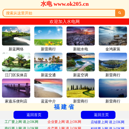
水电 www.ok205.cn

欢迎加入水电网
新蓝网络
新雷商行
新能水电
金鸿家装
江门区实体店
新蓝交通
新蓝空调
新雷商行
家嘉乐便利店
蓝蓝中介
新雷商行
新雷商行
福建省
返回首页
返回主页
工厂要上网 请上OK网
企业要上网 请上OK网
店铺要上网 请上OK网
商行要上网 请上OK网
生产要上网 请上OK网
科技要上网 请上OK网