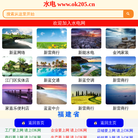
水电 www.ok205.cn

欢迎加入水电网
新蓝网络
新雷商行
新能水电
金鸿家装
江门区实体店
新蓝交通
新蓝空调
新雷商行
家嘉乐便利店
蓝蓝中介
新雷商行
新雷商行
福建省
返回首页
返回主页
工厂要上网 请上OK网
企业要上网 请上OK网
店铺要上网 请上OK网
商行要上网 请上OK网
生产要上网 请上OK网
科技要上网 请上OK网