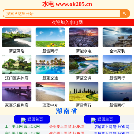
水电 www.ok205.cn

欢迎加入水电网
新蓝网络
新雷商行
新能水电
金鸿家装
江门区实体店
新蓝交通
新蓝空调
新雷商行
家嘉乐便利店
蓝蓝中介
新雷商行
新雷商行
湖南省
返回首页
返回主页
工厂要上网 请上OK网
企业要上网 请上OK网
店铺要上网 请上OK网
商行要上网 请上OK网
生产要上网 请上OK网
科技要上网 请上OK网