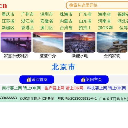
cn
重庆市
广州市
深圳市
珠海市
广东省
海南省
福建
江苏省
浙江省
安徽省
内蒙古
山东省
河南省
湖北
新疆区
香港区
澳门区
台湾省
招找工
加OK网
位导
家嘉乐便利店
蓝蓝中介
新能水电
金鸿家装
北京市
返回首页
返回主页
商行要上网 请上OK网
生产要上网 请上OK网
科技要上网 请上OK网
30466663
©OK新蓝网络 ICP备案：粤ICP备2023009931号-1
广东省江门鹤山市沙