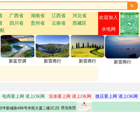

省
广西省
湖南省
江西省
河北省
欢迎加入
省
四川省
贵州省
云南省
西藏区
水电网
航
新蓝空调
新雷商行
新雷商行
新雷商行
电商要上网 请上OK网
实体要上网 请上OK网
微店要上网 请上OK网
营业执照
坪新城路496号华苑大厦二楼2C25