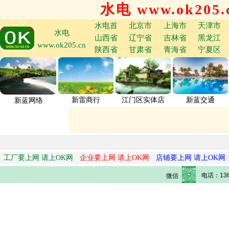
水电 www.ok205.
水电首
北京市
上海市
天津市
水电
山西省
辽宁省
吉林省
黑龙江
www.ok205.cn
陕西省
甘肃省
青海省
宁夏区
新雷商行
江门区实体店
新蓝交通
新蓝网络
工厂要上网 请上OK网
企业要上网 请上OK网
店铺要上网 请上OK网
电话：136
微信